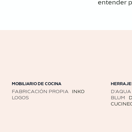
entender p
HERRAJES
ELECTRO
D’AQUA
KESSEBÖHMER
FALME
BLUM
DB GROUP
HÄFELE
SIEME
CUCINEOGGI
ELECT
LIEBH
FRANK