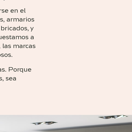
se en el
os, armarios
bricados, y
questamos a
, las marcas
sos.
eas. Porque
s, sea