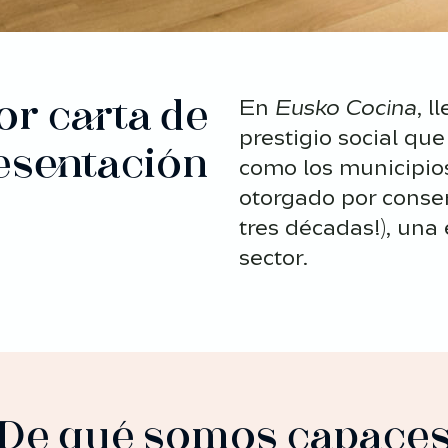
or carta de
En
Eusko Cocina
, l
prestigio social que
esentación
como los municipio
otorgado por conse
tres décadas!), una 
sector.
De qué somos capace