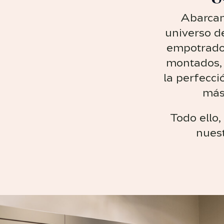
Abarcam
universo d
empotrados
montados, 
la perfecci
más
Todo ello,
nuest