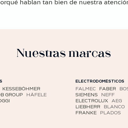
orqué hablan tan bien de nuestra atención 
Nuestras marcas
DOMÉSTICOS
MOBILIARIO DE BAÑO
C
FABER
BOSCH
UNIBAÑO
COSMIC
NS
NEFF
POMD’OR
LASSER
ROLUX
AEG
STILDUX
DURAVIT
ERR
BLANCO
IDEAL STANDARD
E
PLADOS
JACOB DELAFON
STEINBERG
MCBAT
HIDROBOX
NOBILI