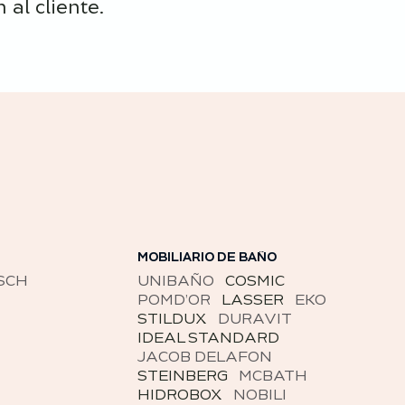
al cliente.
ENCIMERAS
DEKTON
SAPIENSTONE
EKO
NEOLITH
INALCO
LAPITEC
LAMINAM
CORIAN
H